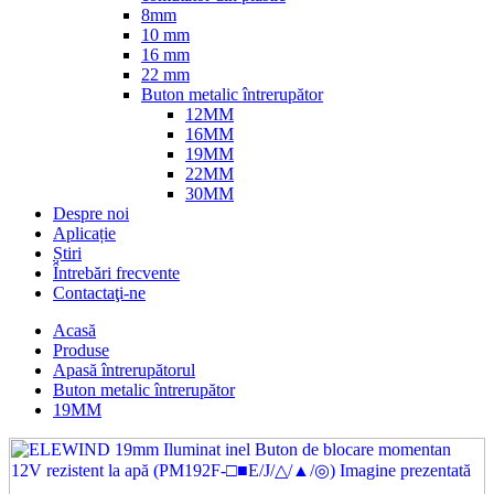
8mm
10 mm
16 mm
22 mm
Buton metalic întrerupător
12MM
16MM
19MM
22MM
30MM
Despre noi
Aplicație
Știri
Întrebări frecvente
Contactaţi-ne
Acasă
Produse
Apasă întrerupătorul
Buton metalic întrerupător
19MM