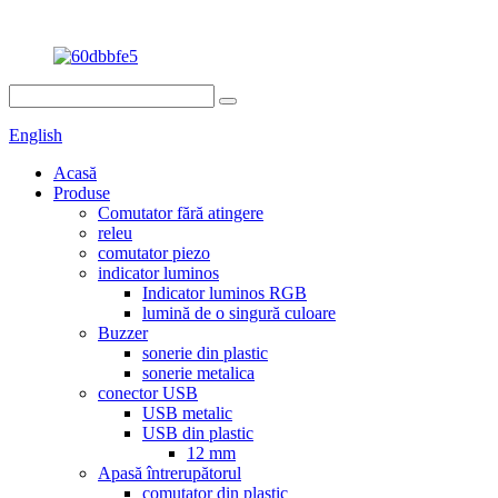
English
Acasă
Produse
Comutator fără atingere
releu
comutator piezo
indicator luminos
Indicator luminos RGB
lumină de o singură culoare
Buzzer
sonerie din plastic
sonerie metalica
conector USB
USB metalic
USB din plastic
12 mm
Apasă întrerupătorul
comutator din plastic